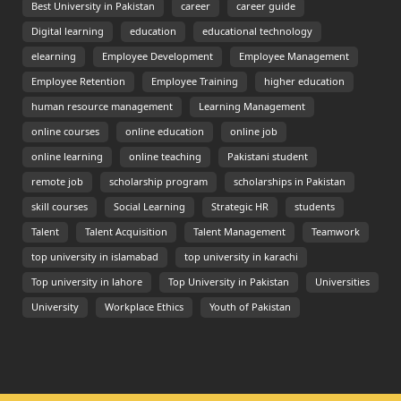
Best University in Pakistan
career
career guide
Digital learning
education
educational technology
elearning
Employee Development
Employee Management
Employee Retention
Employee Training
higher education
human resource management
Learning Management
online courses
online education
online job
online learning
online teaching
Pakistani student
remote job
scholarship program
scholarships in Pakistan
skill courses
Social Learning
Strategic HR
students
Talent
Talent Acquisition
Talent Management
Teamwork
top university in islamabad
top university in karachi
Top university in lahore
Top University in Pakistan
Universities
University
Workplace Ethics
Youth of Pakistan