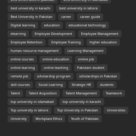
best university in karachi
best university in lahore
Best University in Pakistan
career
career guide
Digital learning
education
educational technology
elearning
Employee Development
Employee Management
Employee Retention
Employee Training
higher education
human resource management
Learning Management
online courses
online education
online job
online learning
online teaching
Pakistani student
remote job
scholarship program
scholarships in Pakistan
skill courses
Social Learning
Strategic HR
students
Talent
Talent Acquisition
Talent Management
Teamwork
top university in islamabad
top university in karachi
Top university in lahore
Top University in Pakistan
Universities
University
Workplace Ethics
Youth of Pakistan