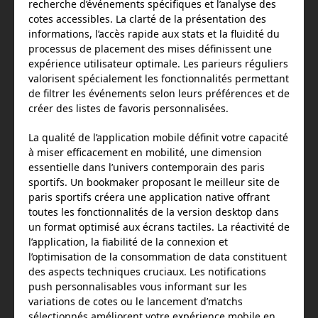
recherche d’événements spécifiques et l’analyse des
cotes accessibles. La clarté de la présentation des
informations, l’accès rapide aux stats et la fluidité du
processus de placement des mises définissent une
expérience utilisateur optimale. Les parieurs réguliers
valorisent spécialement les fonctionnalités permettant
de filtrer les événements selon leurs préférences et de
créer des listes de favoris personnalisées.
La qualité de l’application mobile définit votre capacité
à miser efficacement en mobilité, une dimension
essentielle dans l’univers contemporain des paris
sportifs. Un bookmaker proposant le meilleur site de
paris sportifs créera une application native offrant
toutes les fonctionnalités de la version desktop dans
un format optimisé aux écrans tactiles. La réactivité de
l’application, la fiabilité de la connexion et
l’optimisation de la consommation de data constituent
des aspects techniques cruciaux. Les notifications
push personnalisables vous informant sur les
variations de cotes ou le lancement d’matchs
sélectionnés améliorent votre expérience mobile en