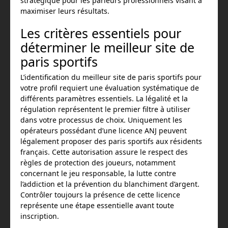
stratégique pour les parieurs professionnels visant à
maximiser leurs résultats.
Les critères essentiels pour
déterminer le meilleur site de
paris sportifs
L’identification du meilleur site de paris sportifs pour
votre profil requiert une évaluation systématique de
différents paramètres essentiels. La légalité et la
régulation représentent le premier filtre à utiliser
dans votre processus de choix. Uniquement les
opérateurs possédant d’une licence ANJ peuvent
légalement proposer des paris sportifs aux résidents
français. Cette autorisation assure le respect des
règles de protection des joueurs, notamment
concernant le jeu responsable, la lutte contre
l’addiction et la prévention du blanchiment d’argent.
Contrôler toujours la présence de cette licence
représente une étape essentielle avant toute
inscription.