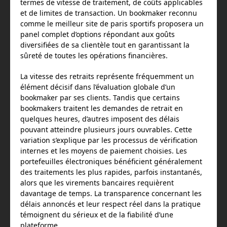
termes de vitesse de traitement, de coûts applicables
et de limites de transaction. Un bookmaker reconnu
comme le meilleur site de paris sportifs proposera un
panel complet d’options répondant aux goûts
diversifiées de sa clientèle tout en garantissant la
sûreté de toutes les opérations financières.
La vitesse des retraits représente fréquemment un
élément décisif dans l’évaluation globale d’un
bookmaker par ses clients. Tandis que certains
bookmakers traitent les demandes de retrait en
quelques heures, d’autres imposent des délais
pouvant atteindre plusieurs jours ouvrables. Cette
variation s’explique par les processus de vérification
internes et les moyens de paiement choisies. Les
portefeuilles électroniques bénéficient généralement
des traitements les plus rapides, parfois instantanés,
alors que les virements bancaires requièrent
davantage de temps. La transparence concernant les
délais annoncés et leur respect réel dans la pratique
témoignent du sérieux et de la fiabilité d’une
plateforme.