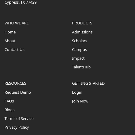
Cypress, TX 77429
WHO WE ARE
PRODUCTS
Home
Admissions
About
Scholars
Contact Us
Campus
Impact
TalentHub
RESOURCES
GETTING STARTED
Request Demo
Login
FAQs
Join Now
Blogs
Terms of Service
Privacy Policy