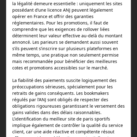
la légalité demeure essentielle : uniquement les sites
possédant d’une licence ANJ peuvent légalement
opérer en France et offrir des garanties
réglementaires. Pour les promotions, il faut de
comprendre que les exigences de rollover liées
déterminent leur valeur effective au-delà du montant
annoncé. Les parieurs se demandent aussi souvent
s’ils peuvent s’inscrire sur plusieurs plateformes en
même temps, une pratique non seulement permise
mais recommandée pour bénéficier des meilleures
cotes et promotions accessibles sur le marché.
La fiabilité des paiements suscite logiquement des
préoccupations sérieuses, spécialement pour les
retraits de gains conséquents. Les bookmakers
régulés par l’ANJ sont obligés de respecter des
obligations rigoureuses garantissant le versement des
gains valides dans des délais raisonnables.
L’identification du meilleur site de paris sportifs
implique également de contrôler la qualité du service
client, car une aide réactive et compétente résout