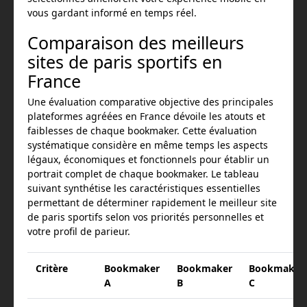
vous gardant informé en temps réel.
Comparaison des meilleurs
sites de paris sportifs en
France
Une évaluation comparative objective des principales
plateformes agréées en France dévoile les atouts et
faiblesses de chaque bookmaker. Cette évaluation
systématique considère en même temps les aspects
légaux, économiques et fonctionnels pour établir un
portrait complet de chaque bookmaker. Le tableau
suivant synthétise les caractéristiques essentielles
permettant de déterminer rapidement le meilleur site
de paris sportifs selon vos priorités personnelles et
votre profil de parieur.
Critère
Bookmaker
Bookmaker
Bookmaker
A
B
C