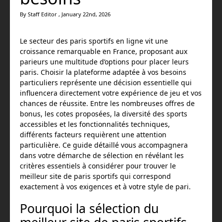
By Staff Editor , January 22nd, 2026
Le secteur des paris sportifs en ligne vit une
croissance remarquable en France, proposant aux
parieurs une multitude d’options pour placer leurs
paris. Choisir la plateforme adaptée à vos besoins
particuliers représente une décision essentielle qui
influencera directement votre expérience de jeu et vos
chances de réussite. Entre les nombreuses offres de
bonus, les cotes proposées, la diversité des sports
accessibles et les fonctionnalités techniques,
différents facteurs requièrent une attention
particulière. Ce guide détaillé vous accompagnera
dans votre démarche de sélection en révélant les
critères essentiels à considérer pour trouver le
meilleur site de paris sportifs qui correspond
exactement à vos exigences et à votre style de pari.
Pourquoi la sélection du