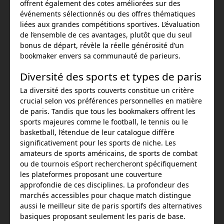
offrent également des cotes améliorées sur des
événements sélectionnés ou des offres thématiques
liées aux grandes compétitions sportives. L’évaluation
de l’ensemble de ces avantages, plutôt que du seul
bonus de départ, révèle la réelle générosité d’un
bookmaker envers sa communauté de parieurs.
Diversité des sports et types de paris
La diversité des sports couverts constitue un critère
crucial selon vos préférences personnelles en matière
de paris. Tandis que tous les bookmakers offrent les
sports majeures comme le football, le tennis ou le
basketball, l’étendue de leur catalogue diffère
significativement pour les sports de niche. Les
amateurs de sports américains, de sports de combat
ou de tournois eSport rechercheront spécifiquement
les plateformes proposant une couverture
approfondie de ces disciplines. La profondeur des
marchés accessibles pour chaque match distingue
aussi le meilleur site de paris sportifs des alternatives
basiques proposant seulement les paris de base.