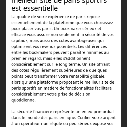
meilleur site de paris sportifs
est essentielle
La qualité de votre expérience de paris repose
essentiellement de la plateforme que vous choisissez
pour placer vos paris. Un bookmaker sérieux et
efficace vous assure non seulement la sécurité de vos
capitaux, mais aussi des cotes avantageuses qui
optimisent vos revenus potentiels. Les différences
entre les bookmakers peuvent paraître minimes au
premier regard, mais elles s’additionnent
considérablement sur le long terme. Un site offrant
des cotes régulièrement supérieures de quelques
points peut transformer votre rentabilité globale,
alors qu’ une plateforme proposant le meilleur site de
paris sportifs en matière de fonctionnalités facilitera
considérablement votre prise de décision
quotidienne.
La sécurité financière représente un enjeu primordial
dans le monde des paris en ligne. Confier votre argent
à un opérateur non régulé ou peu sérieux expose vos