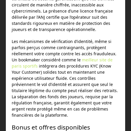
circulent de manière chiffrée, inaccessible aux
cybercriminels. La présence d’une licence française
délivrée par l’ANJ certifie que l’opérateur suit des
standards rigoureux en matière de protection des
joueurs et de transparence opérationnelle.
Les mécanismes de vérification d’identité, même si
parfois perçus comme contraignants, protègent
réellement votre compte contre les accès frauduleux.
Un bookmaker considéré comme le
meilleur site de
paris sportifs
intégrera des procédures KYC (Know
Your Customer) solides tout en maintenant une
expérience utilisateur fluide. Ces contrôles
préviennent le vol d’identité et assurent que seul le
titulaire légitime du compte peut réaliser des retraits.
La séparation des fonds des joueurs, requise par la
régulation française, garantit également que votre
argent reste protégé même en cas de problèmes
financières de la plateforme.
Bonus et offres disponibles