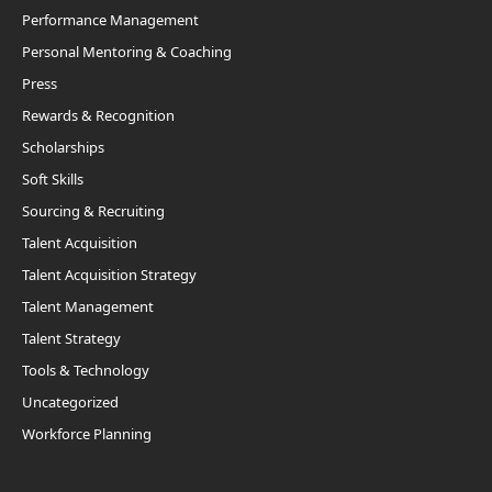
Performance Management
Personal Mentoring & Coaching
Press
Rewards & Recognition
Scholarships
Soft Skills
Sourcing & Recruiting
Talent Acquisition
Talent Acquisition Strategy
Talent Management
Talent Strategy
Tools & Technology
Uncategorized
Workforce Planning