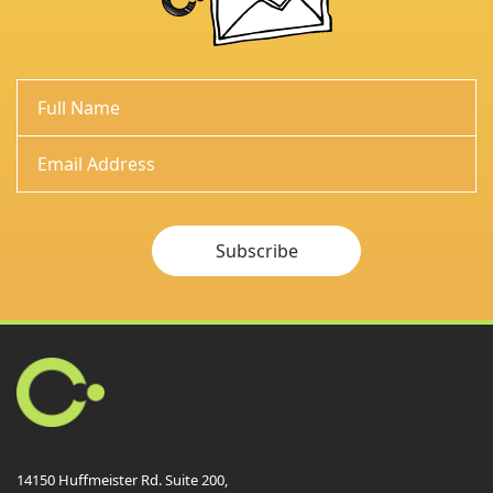
Subscribe
14150 Huffmeister Rd. Suite 200,