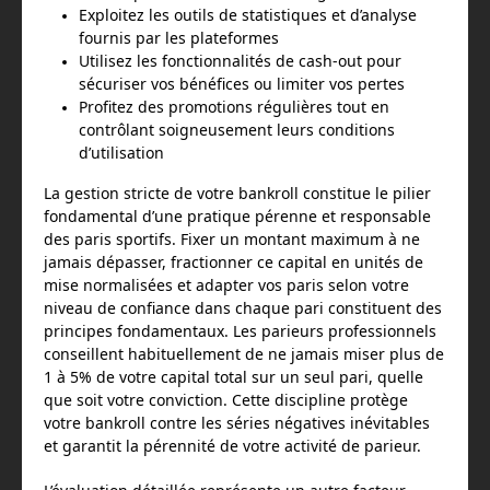
Exploitez les outils de statistiques et d’analyse
fournis par les plateformes
Utilisez les fonctionnalités de cash-out pour
sécuriser vos bénéfices ou limiter vos pertes
Profitez des promotions régulières tout en
contrôlant soigneusement leurs conditions
d’utilisation
La gestion stricte de votre bankroll constitue le pilier
fondamental d’une pratique pérenne et responsable
des paris sportifs. Fixer un montant maximum à ne
jamais dépasser, fractionner ce capital en unités de
mise normalisées et adapter vos paris selon votre
niveau de confiance dans chaque pari constituent des
principes fondamentaux. Les parieurs professionnels
conseillent habituellement de ne jamais miser plus de
1 à 5% de votre capital total sur un seul pari, quelle
que soit votre conviction. Cette discipline protège
votre bankroll contre les séries négatives inévitables
et garantit la pérennité de votre activité de parieur.