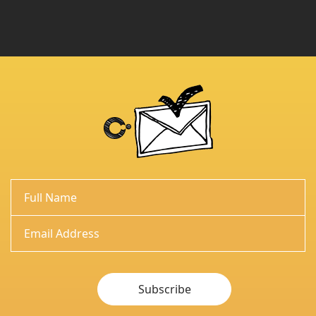
Subscribe