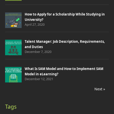
How to Apply for a Scholarship While Studying in
University?
April 27, 2020
Talent Manager: Job Description, Requirements,
and Duties
December 7, 2020
What Is SAM Model and How to Implement SAM
Model in eLearning?
December 12, 2021
Next »
Tags