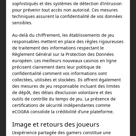
sophistiqués et des systèmes de détection d’intrusion
pour prévenir tout accès non autorisé. Ces mesures
techniques assurent la confidentialité de vos données
sensibles.
Au-delà du chiffrement, les établissements de jeu
responsables mettent en place des règles rigoureuses
de traitement des informations respectant le
Règlement Général sur la Protection des Données
européen. Les meilleurs nouveaux casinos en ligne
précisent clairement dans leur politique de
confidentialité comment vos informations sont
collectées, utilisées et stockées. Ils offrent également
des mesures de jeu responsable incluant des limites
de dépôt, des délais d’exclusion volontaire et des
outils de contrôle du temps de jeu. La présence de
certifications de sécurité indépendantes comme
eCOGRA consolide la crédibilité d’une plateforme.
Image et retours des joueurs
L’expérience partagée des gamers constitue une