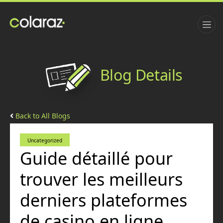
Blog Details
Back to All Blogs
Uncategorized
Guide détaillé pour
trouver les meilleurs
derniers plateformes
de casino en ligne