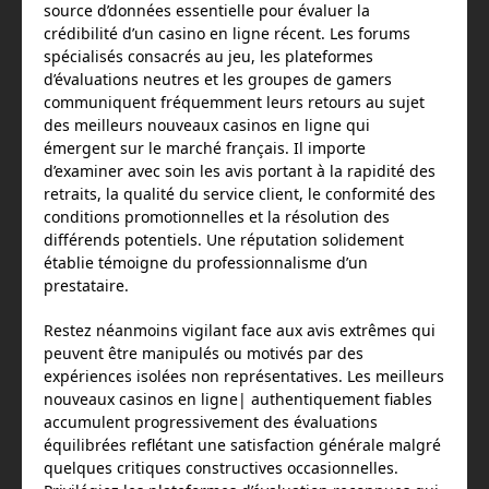
source d’données essentielle pour évaluer la
crédibilité d’un casino en ligne récent. Les forums
spécialisés consacrés au jeu, les plateformes
d’évaluations neutres et les groupes de gamers
communiquent fréquemment leurs retours au sujet
des meilleurs nouveaux casinos en ligne qui
émergent sur le marché français. Il importe
d’examiner avec soin les avis portant à la rapidité des
retraits, la qualité du service client, le conformité des
conditions promotionnelles et la résolution des
différends potentiels. Une réputation solidement
établie témoigne du professionnalisme d’un
prestataire.
Restez néanmoins vigilant face aux avis extrêmes qui
peuvent être manipulés ou motivés par des
expériences isolées non représentatives. Les meilleurs
nouveaux casinos en ligne| authentiquement fiables
accumulent progressivement des évaluations
équilibrées reflétant une satisfaction générale malgré
quelques critiques constructives occasionnelles.