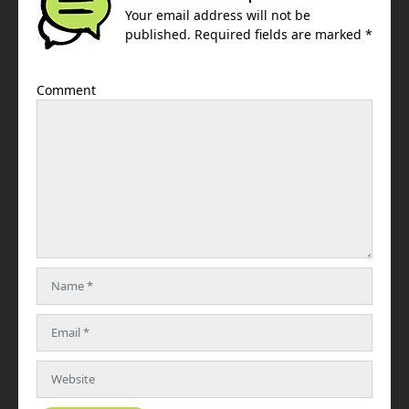
Your email address will not be
published. Required fields are marked *
Comment