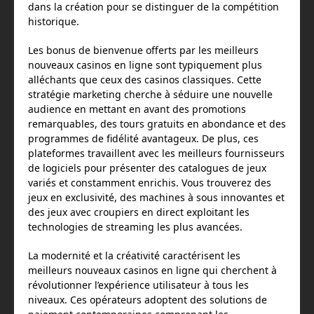
dans la création pour se distinguer de la compétition
historique.
Les bonus de bienvenue offerts par les meilleurs
nouveaux casinos en ligne sont typiquement plus
alléchants que ceux des casinos classiques. Cette
stratégie marketing cherche à séduire une nouvelle
audience en mettant en avant des promotions
remarquables, des tours gratuits en abondance et des
programmes de fidélité avantageux. De plus, ces
plateformes travaillent avec les meilleurs fournisseurs
de logiciels pour présenter des catalogues de jeux
variés et constamment enrichis. Vous trouverez des
jeux en exclusivité, des machines à sous innovantes et
des jeux avec croupiers en direct exploitant les
technologies de streaming les plus avancées.
La modernité et la créativité caractérisent les
meilleurs nouveaux casinos en ligne qui cherchent à
révolutionner l’expérience utilisateur à tous les
niveaux. Ces opérateurs adoptent des solutions de