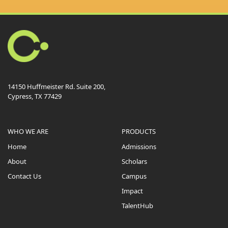
14150 Huffmeister Rd. Suite 200,
Cypress, TX 77429
WHO WE ARE
PRODUCTS
Home
Admissions
About
Scholars
Contact Us
Campus
Impact
TalentHub