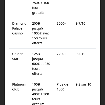
750€ + 100
tours
gratuits
Diamond
200%
3000+
9.7/10
Palace
jusqu’à
Casino
1000€ avec
150 tours
offerts
Golden
125%
2200+
9.4/10
Star
jusqu’à
600€ et 250
tours
offerts
Platinum
100%
Plus de
9,2 sur 10
Club
jusqu’à
1500
400€ + 300
tours
gratuits