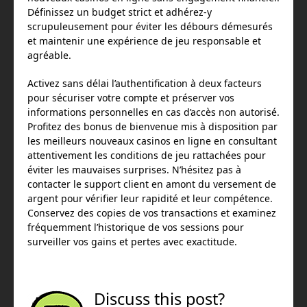
Définissez un budget strict et adhérez-y
scrupuleusement pour éviter les débours démesurés
et maintenir une expérience de jeu responsable et
agréable.
Activez sans délai l’authentification à deux facteurs
pour sécuriser votre compte et préserver vos
informations personnelles en cas d’accès non autorisé.
Profitez des bonus de bienvenue mis à disposition par
les meilleurs nouveaux casinos en ligne en consultant
attentivement les conditions de jeu rattachées pour
éviter les mauvaises surprises. N’hésitez pas à
contacter le support client en amont du versement de
argent pour vérifier leur rapidité et leur compétence.
Conservez des copies de vos transactions et examinez
fréquemment l’historique de vos sessions pour
surveiller vos gains et pertes avec exactitude.
Discuss this post?