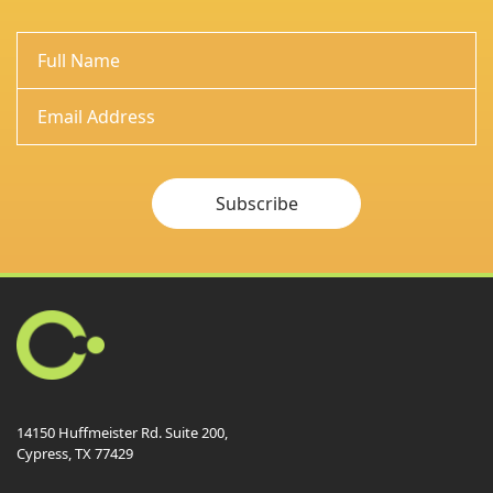
Subscribe
14150 Huffmeister Rd. Suite 200,
Cypress, TX 77429