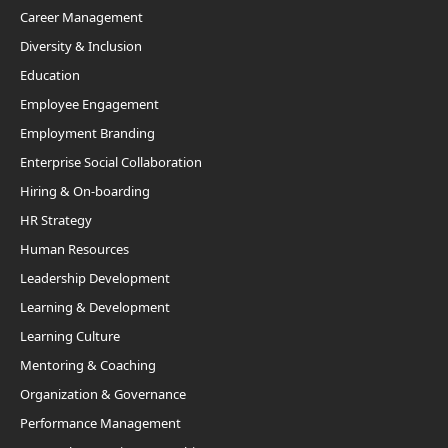
Career Management
Diversity & Inclusion
Education
Employee Engagement
Employment Branding
Enterprise Social Collaboration
Hiring & On-boarding
HR Strategy
Human Resources
Leadership Development
Learning & Development
Learning Culture
Mentoring & Coaching
Organization & Governance
Performance Management