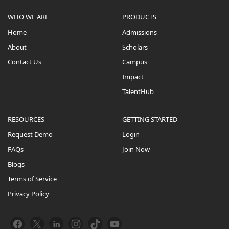
WHO WE ARE
PRODUCTS
Home
Admissions
About
Scholars
Contact Us
Campus
Impact
TalentHub
RESOURCES
GETTING STARTED
Request Demo
Login
FAQs
Join Now
Blogs
Terms of Service
Privacy Policy