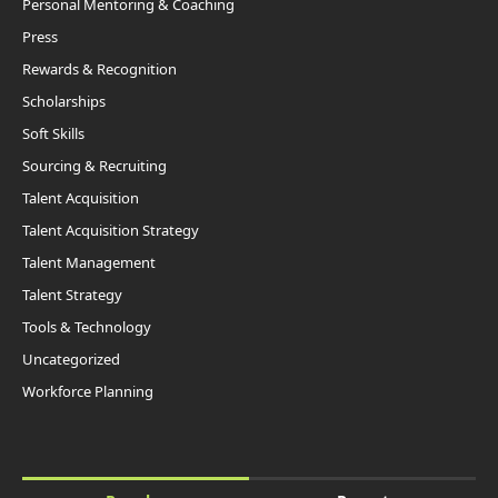
Personal Mentoring & Coaching
Press
Rewards & Recognition
Scholarships
Soft Skills
Sourcing & Recruiting
Talent Acquisition
Talent Acquisition Strategy
Talent Management
Talent Strategy
Tools & Technology
Uncategorized
Workforce Planning