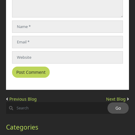
Previous Blog
Next Blog
Categories