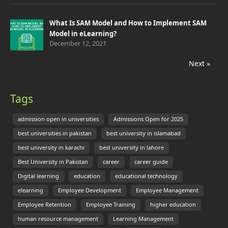
What Is SAM Model and How to Implement SAM
Model in eLearning?
December 12, 2021
Next »
Tags
admission open in universities
Admissions Open for 2025
best universities in pakistan
best university in islamabad
best university in karachi
best university in lahore
Best University in Pakistan
career
career guide
Digital learning
education
educational technology
elearning
Employee Development
Employee Management
Employee Retention
Employee Training
higher education
human resource management
Learning Management