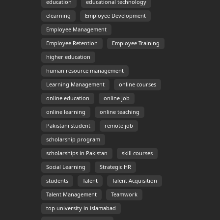
education
educational technology
elearning
Employee Development
Employee Management
Employee Retention
Employee Training
higher education
human resource management
Learning Management
online courses
online education
online job
online learning
online teaching
Pakistani student
remote job
scholarship program
scholarships in Pakistan
skill courses
Social Learning
Strategic HR
students
Talent
Talent Acquisition
Talent Management
Teamwork
top university in islamabad