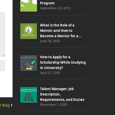
Program
September 23, 2019
What is the Role of a
Mentor and How to
Become a Mentor for a...
June 30, 2020
How to Apply for a
Scholarship While Studying
in University?
April 27, 2020
Talent Manager: Job
Description,
Requirements, and Duties
December 7, 2020
t Blog