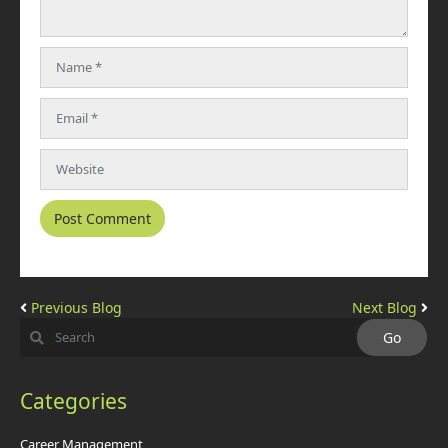
Previous Blog
Next Blog
Categories
Career Management