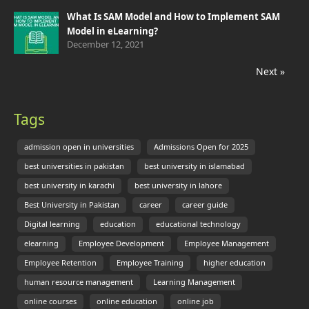
What Is SAM Model and How to Implement SAM
Model in eLearning?
December 12, 2021
Next »
Tags
admission open in universities
Admissions Open for 2025
best universities in pakistan
best university in islamabad
best university in karachi
best university in lahore
Best University in Pakistan
career
career guide
Digital learning
education
educational technology
elearning
Employee Development
Employee Management
Employee Retention
Employee Training
higher education
human resource management
Learning Management
online courses
online education
online job