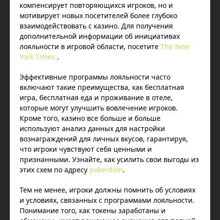
компенсирует повторяющихся игроков, но и
мотивирует новых посетителей более глубоко
взаимодействовать с казино. Для получения
дополнительной информации об инициативах
лояльности в игровой области, посетите
The New
York Times
.
Эффективные программы лояльности часто
включают такие преимущества, как бесплатная
игра, бесплатная еда и проживание в отеле,
которые могут улучшить вовлечение игроков.
Кроме того, казино все больше и больше
используют анализ данных для настройки
вознаграждений для личных вкусов, гарантируя,
что игроки чувствуют себя ценными и
признанными. Узнайте, как усилить свои выгоды из
этих схем по адресу
pokerdom
.
Тем не менее, игроки должны помнить об условиях
и условиях, связанных с программами лояльности.
Понимание того, как токены заработаны и