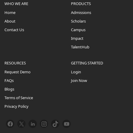
WHO WE ARE
PRODUCTS
Home
Admissions
About
Scholars
Contact Us
Campus
Impact
TalentHub
RESOURCES
GETTING STARTED
Request Demo
Login
FAQs
Join Now
Blogs
Terms of Service
Privacy Policy