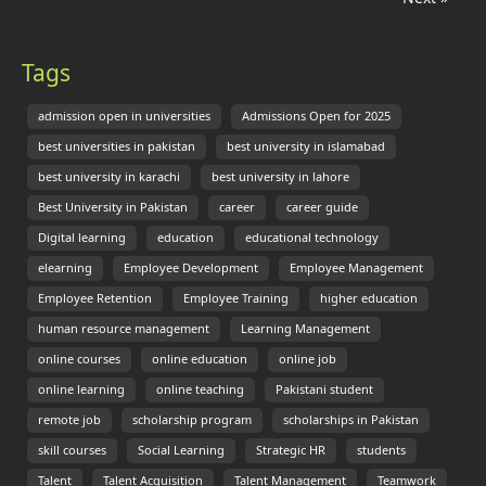
Tags
admission open in universities
Admissions Open for 2025
best universities in pakistan
best university in islamabad
best university in karachi
best university in lahore
Best University in Pakistan
career
career guide
Digital learning
education
educational technology
elearning
Employee Development
Employee Management
Employee Retention
Employee Training
higher education
human resource management
Learning Management
online courses
online education
online job
online learning
online teaching
Pakistani student
remote job
scholarship program
scholarships in Pakistan
skill courses
Social Learning
Strategic HR
students
Talent
Talent Acquisition
Talent Management
Teamwork