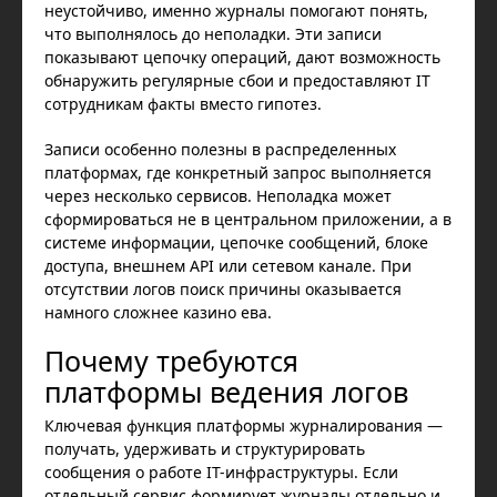
неустойчиво, именно журналы помогают понять,
что выполнялось до неполадки. Эти записи
показывают цепочку операций, дают возможность
обнаружить регулярные сбои и предоставляют IT
сотрудникам факты вместо гипотез.
Записи особенно полезны в распределенных
платформах, где конкретный запрос выполняется
через несколько сервисов. Неполадка может
сформироваться не в центральном приложении, а в
системе информации, цепочке сообщений, блоке
доступа, внешнем API или сетевом канале. При
отсутствии логов поиск причины оказывается
намного сложнее казино ева.
Почему требуются
платформы ведения логов
Ключевая функция платформы журналирования —
получать, удерживать и структурировать
сообщения о работе IT-инфраструктуры. Если
отдельный сервис формирует журналы отдельно и