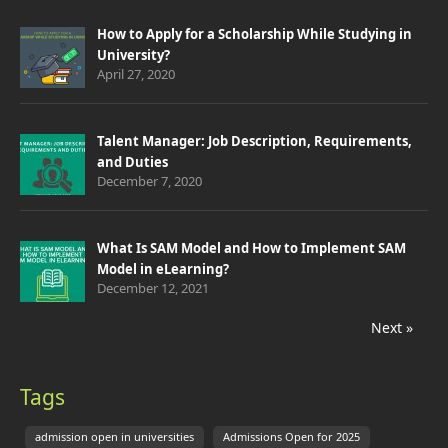
How to Apply for a Scholarship While Studying in
University?
April 27, 2020
Talent Manager: Job Description, Requirements,
and Duties
December 7, 2020
What Is SAM Model and How to Implement SAM
Model in eLearning?
December 12, 2021
Next »
Tags
admission open in universities
Admissions Open for 2025