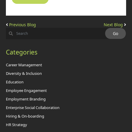
Previous Blog
Next Blog
Categories
Career Management
Diversity & Inclusion
Education
Employee Engagement
Employment Branding
Enterprise Social Collaboration
Hiring & On-boarding
HR Strategy