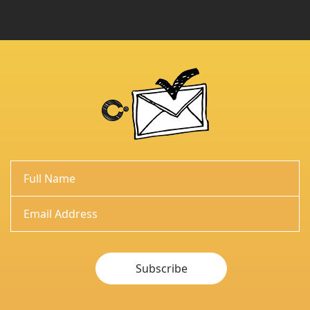
Subscribe