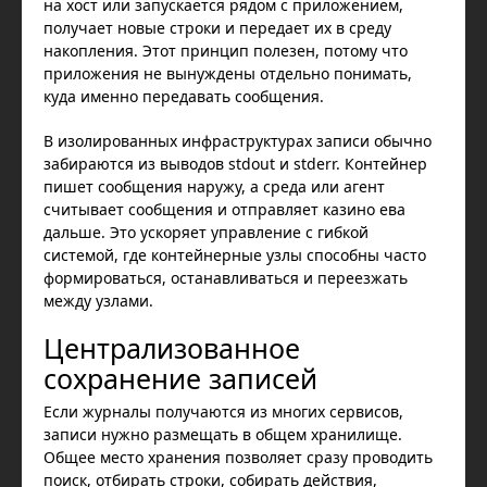
на хост или запускается рядом с приложением,
получает новые строки и передает их в среду
накопления. Этот принцип полезен, потому что
приложения не вынуждены отдельно понимать,
куда именно передавать сообщения.
В изолированных инфраструктурах записи обычно
забираются из выводов stdout и stderr. Контейнер
пишет сообщения наружу, а среда или агент
считывает сообщения и отправляет казино ева
дальше. Это ускоряет управление с гибкой
системой, где контейнерные узлы способны часто
формироваться, останавливаться и переезжать
между узлами.
Централизованное
сохранение записей
Если журналы получаются из многих сервисов,
записи нужно размещать в общем хранилище.
Общее место хранения позволяет сразу проводить
поиск, отбирать строки, собирать действия,