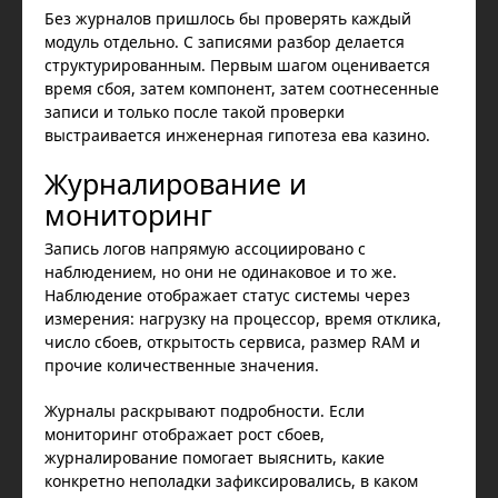
Без журналов пришлось бы проверять каждый
модуль отдельно. С записями разбор делается
структурированным. Первым шагом оценивается
время сбоя, затем компонент, затем соотнесенные
записи и только после такой проверки
выстраивается инженерная гипотеза ева казино.
Журналирование и
мониторинг
Запись логов напрямую ассоциировано с
наблюдением, но они не одинаковое и то же.
Наблюдение отображает статус системы через
измерения: нагрузку на процессор, время отклика,
число сбоев, открытость сервиса, размер RAM и
прочие количественные значения.
Журналы раскрывают подробности. Если
мониторинг отображает рост сбоев,
журналирование помогает выяснить, какие
конкретно неполадки зафиксировались, в каком