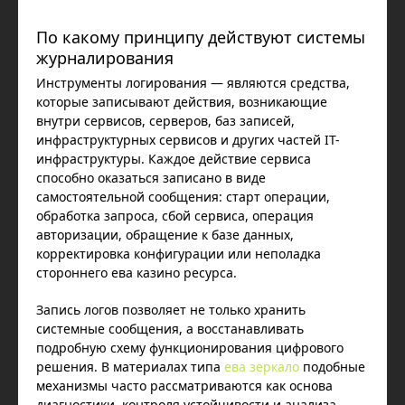
По какому принципу действуют системы
журналирования
Инструменты логирования — являются средства,
которые записывают действия, возникающие
внутри сервисов, серверов, баз записей,
инфраструктурных сервисов и других частей IT-
инфраструктуры. Каждое действие сервиса
способно оказаться записано в виде
самостоятельной сообщения: старт операции,
обработка запроса, сбой сервиса, операция
авторизации, обращение к базе данных,
корректировка конфигурации или неполадка
стороннего ева казино ресурса.
Запись логов позволяет не только хранить
системные сообщения, а восстанавливать
подробную схему функционирования цифрового
решения. В материалах типа
ева зеркало
подобные
механизмы часто рассматриваются как основа
диагностики, контроля устойчивости и анализа