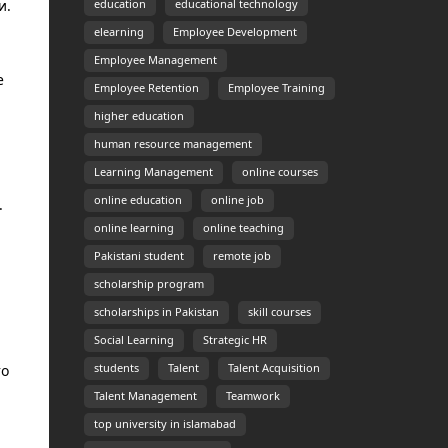
и.
education
educational technology
elearning
Employee Development
Employee Management
е
Employee Retention
Employee Training
higher education
human resource management
Learning Management
online courses
online education
online job
.
online learning
online teaching
Pakistani student
remote job
scholarship program
scholarships in Pakistan
skill courses
Social Learning
Strategic HR
students
Talent
Talent Acquisition
то
Talent Management
Teamwork
top university in islamabad