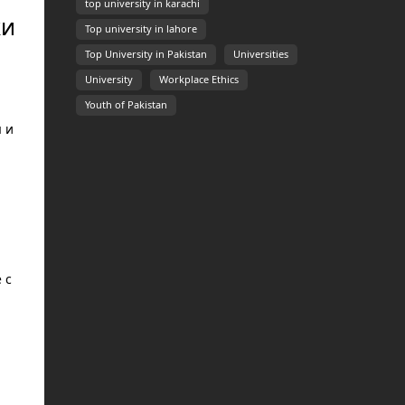
top university in karachi
ки
Top university in lahore
Top University in Pakistan
Universities
University
Workplace Ethics
Youth of Pakistan
 и
 с