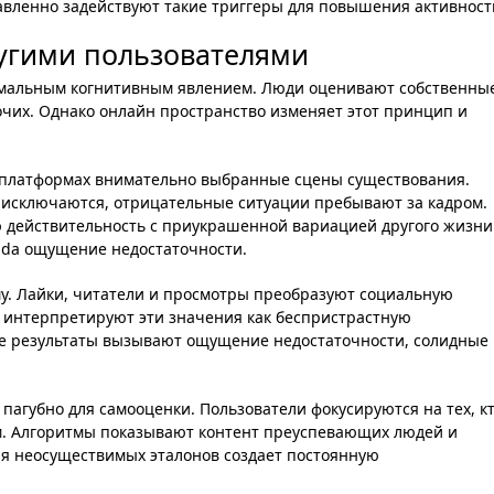
вленно задействуют такие триггеры для повышения активност
ругими пользователями
рмальным когнитивным явлением. Люди оценивают собственны
чих. Однако онлайн пространство изменяет этот принцип и
 платформах внимательно выбранные сцены существования.
 исключаются, отрицательные ситуации пребывают за кадром.
 действительность с приукрашенной вариацией другого жизни
ada ощущение недостаточности.
у. Лайки, читатели и просмотры преобразуют социальную
 интерпретируют эти значения как беспристрастную
ие результаты вызывают ощущение недостаточности, солидные
агубно для самооценки. Пользователи фокусируются на тех, к
м. Алгоритмы показывают контент преуспевающих людей и
я неосуществимых эталонов создает постоянную