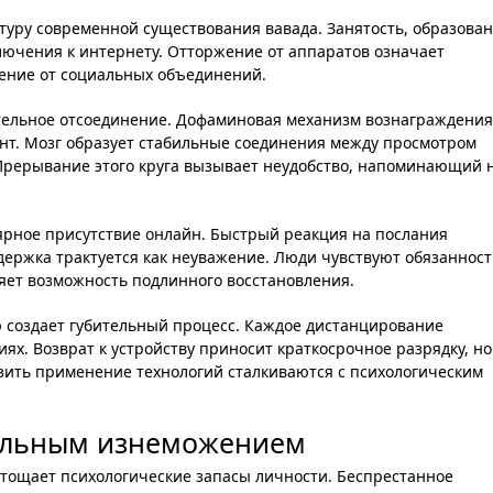
туру современной существования вавада. Занятость, образова
ючения к интернету. Отторжение от аппаратов означает
ение от социальных объединений.
ельное отсоединение. Дофаминовая механизм вознаграждения
ент. Мозг образует стабильные соединения между просмотром
Прерывание этого круга вызывает неудобство, напоминающий 
рное присутствие онлайн. Быстрый реакция на послания
держка трактуется как неуважение. Люди чувствуют обязанност
няет возможность подлинного восстановления.
создает губительный процесс. Каждое дистанцирование
ях. Возврат к устройству приносит краткосрочное разрядку, но
зить применение технологий сталкиваются с психологическим
альным изнеможением
стощает психологические запасы личности. Беспрестанное