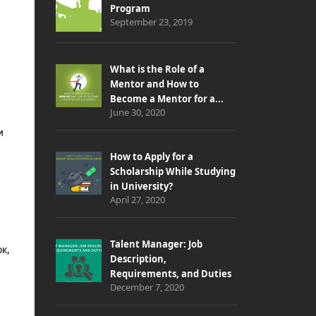
Program
September 23, 2019
What is the Role of a
Mentor and How to
Become a Mentor for a...
June 30, 2020
и
How to Apply for a
Scholarship While Studying
in University?
April 27, 2020
Talent Manager: Job
к,
Description,
Requirements, and Duties
December 7, 2020