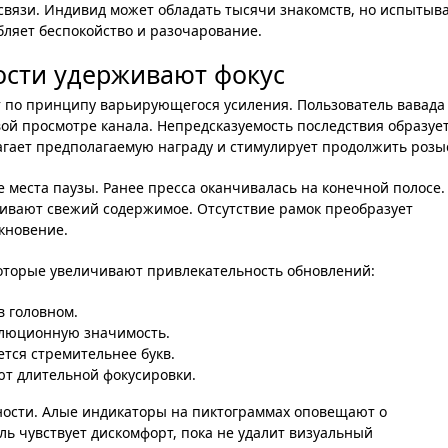
связи. Индивид может обладать тысячи знакомств, но испытыв
бляет беспокойство и разочарование.
ости удерживают фокус
 по принципу варьирующегося усиления. Пользователь вавада
ой просмотре канала. Непредсказуемость последствия образуе
агает предполагаемую награду и стимулирует продолжить розы
 места паузы. Ранее пресса оканчивалась на конечной полосе.
ивают свежий содержимое. Отсутствие рамок преобразует
кновение.
которые увеличивают привлекательность обновлений:
в головном.
олюционную значимость.
тся стремительнее букв.
т длительной фокусировки.
ости. Алые индикаторы на пиктограммах оповещают о
ь чувствует дискомфорт, пока не удалит визуальный