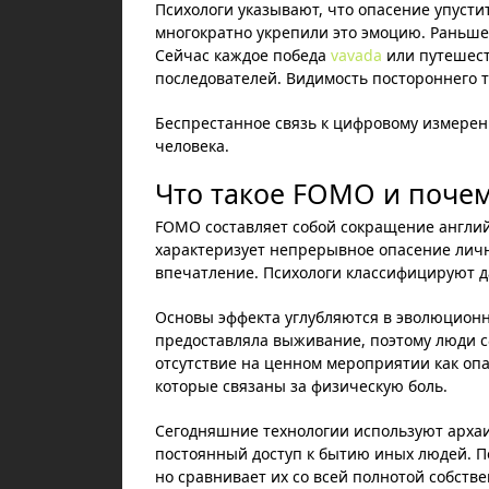
Психологи указывают, что опасение упуст
многократно укрепили это эмоцию. Раньше 
Сейчас каждое победа
vavada
или путешест
последователей. Видимость постороннего 
Беспрестанное связь к цифровому измерен
человека.
Что такое FOMO и почем
FOMO составляет собой сокращение англий
характеризует непрерывное опасение личн
впечатление. Психологи классифицируют д
Основы эффекта углубляются в эволюцион
предоставляла выживание, поэтому люди с
отсутствие на ценном мероприятии как опас
которые связаны за физическую боль.
Сегодняшние технологии используют арх
постоянный доступ к бытию иных людей. П
но сравнивает их со всей полнотой собств