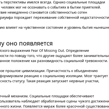
ить перспективы имелся всегда. Однако социальные площадки
человек мог не осознавать о событиях в бытии приятелей.
вие немедленно становится собственностью сотен
триумфа порождает переживание собственной недостаточности
ию влияет на чувственное состояние и уровень бытия нынешн
у оно появляется
ского выражения Fear Of Missing Out. Определение
ости по поводу того, что другие ощущают более занимательны
анное положение как разновидность социальной тревожности.
ное прошлое цивилизации. Причастность к объединению
формировали реакцию к социальному изоляции. Мозг трактует
ность статусу. Такая реакция запускает нервные участки,
аичный механизм. Социальные площадки обеспечивают
ользователь наблюдает обработанные сцены чужого достижени
енного жизни. Появляется мираж более красочной существован