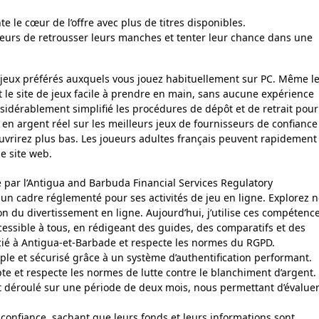
 le cœur de l’offre avec plus de titres disponibles.
oueurs de retrousser leurs manches et tenter leur chance dans une
 jeux préférés auxquels vous jouez habituellement sur PC. Même l
nt le site de jeux facile à prendre en main, sans aucune expérience
nsidérablement simplifié les procédures de dépôt et de retrait pour
 en argent réel sur les meilleurs jeux de fournisseurs de confiance
vrirez plus bas. Les joueurs adultes français peuvent rapidement
le site web.
e par l’Antigua and Barbuda Financial Services Regulatory
 un cadre réglementé pour ses activités de jeu en ligne. Explorez 
on du divertissement en ligne. Aujourd’hui, j’utilise ces compétenc
cessible à tous, en rédigeant des guides, des comparatifs et des
cencié à Antigua-et-Barbade et respecte les normes du RGPD.
mple et sécurisé grâce à un système d’authentification performant.
pte et respecte les normes de lutte contre le blanchiment d’argent.
est déroulé sur une période de deux mois, nous permettant d’évalue
 confiance, sachant que leurs fonds et leurs informations sont