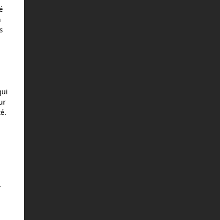
é
n
s
qui
ur
é.
L