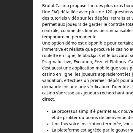
Brutal Casino propose l’un des plus gros bon
Une FAQ détaillée avec plus de 120 questions
des tutoriels vidéo sur les dépôts, retraits et
permet aux joueurs de garder le contrôle total
contrôle, comme des limites personnalisables 
temporaire ou permanente.
Une option démo est disponible pour certains
immersive et réaliste que procure le casino a
roulette en ligne, le blackjack et le baccarat
Pragmatic Live, Evolution, Eeze et Platipus. C
c’est aussi une application mobile que vous po
casino en ligne, les joueurs apprécieront les
validation, effectuez un premier dépôt pour 
demande ensuite une vérification d’identité en
casino s’adresse aux joueurs recherchant une
direct.
Le processus simplifié permet aux nouve
et de profiter du bonus de bienvenue dè
Une fois votre inscription terminée, vou
La plateforme est agréée par le gouvern