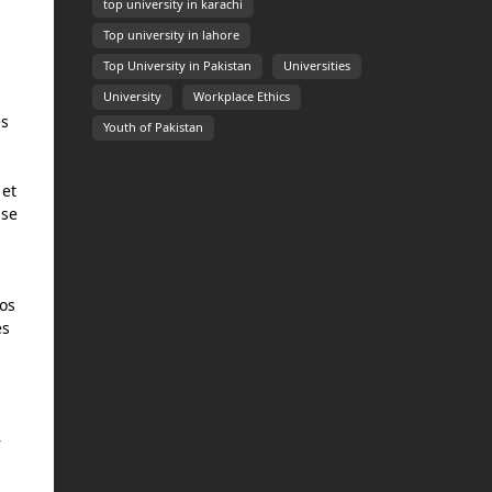
top university in karachi
Top university in lahore
Top University in Pakistan
Universities
University
Workplace Ethics
es
Youth of Pakistan
 et
 se
nos
es
r