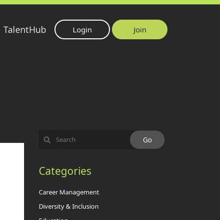
TalentHub
Login
Join
Categories
Career Management
Diversity & Inclusion