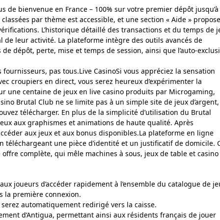
us de bienvenue en France – 100% sur votre premier dépôt jusqu’à 
 classées par thème est accessible, et une section « Aide » propos
 vérifications. L’historique détaillé des transactions et du temps de 
 de leur activité. La plateforme intègre des outils avancés de
de dépôt, perte, mise et temps de session, ainsi que l’auto-exclus
 fournisseurs, pas tous.Live CasinoSi vous appréciez la sensation
vec croupiers en direct, vous serez heureux d’expérimenter la
 sur une centaine de jeux en live casino produits par Microgaming,
asino Brutal Club ne se limite pas à un simple site de jeux d’argent,
uvez télécharger. En plus de la simplicité d’utilisation du Brutal
 jeux aux graphismes et animations de haute qualité. Après
accéder aux jeux et aux bonus disponibles.La plateforme en ligne
 téléchargeant une pièce d’identité et un justificatif de domicile. 
 offre complète, qui mêle machines à sous, jeux de table et casino
aux joueurs d’accéder rapidement à l’ensemble du catalogue de je
s la première connexion.
s serez automatiquement redirigé vers la caisse.
ement d’Antigua, permettant ainsi aux résidents français de jouer