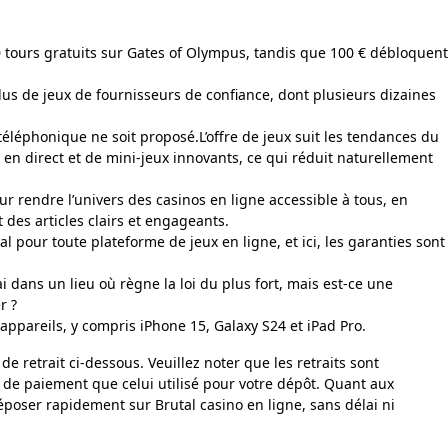
0 tours gratuits sur Gates of Olympus, tandis que 100 € débloquent
us de jeux de fournisseurs de confiance, dont plusieurs dizaines
éphonique ne soit proposé.L’offre de jeux suit les tendances du
en direct et de mini-jeux innovants, ce qui réduit naturellement
ur rendre l’univers des casinos en ligne accessible à tous, en
 des articles clairs et engageants.
al pour toute plateforme de jeux en ligne, et ici, les garanties sont
ai dans un lieu où règne la loi du plus fort, mais est-ce une
r ?
 appareils, y compris iPhone 15, Galaxy S24 et iPad Pro.
e retrait ci-dessous. Veuillez noter que les retraits sont
de paiement que celui utilisé pour votre dépôt. Quant aux
poser rapidement sur Brutal casino en ligne, sans délai ni