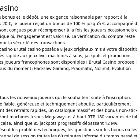
casino
le bonus et le dépôt, une exigence raisonnable par rapport à la
 20 €, le joueur reçoit un bonus de 100 % jusqu’à €, accompagné 
 sont conçues pour récompenser à la fois les joueurs occasionnels 
que où l’engagement est valorisé. La vérification du compte reste
ntir la sécurité des transactions.
casino Brutal casino possède 8 jeux originaux mis à votre dispositi
ccès rapide aux jeux live, machines à sous, jackpots et promotions.
es joueurs francophones sont disponibles ! Brutal Casino propose 
 sous du moment (Hacksaw Gaming, Pragmatic, Nolimit, Evolution
ous les nouveaux joueurs qui le souhaitent suite à l’inscription.
 fiable, généreuse et techniquement aboutie, particulièrement
 des retraits rapides, un catalogue massif et des bonus non-stick
 dont machines à sous Megaways et à haut RTP, 180 variantes de ta
ançaise, ainsi que 85 jackpots progressifs dépassant 12 M€.
ésout les problèmes techniques, les questions sur les bonus ou le
 rappel de session toutes les 60 minutes informe du temps passé e