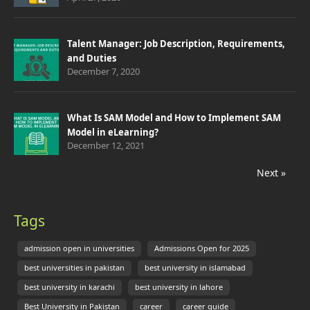
Talent Manager: Job Description, Requirements,
and Duties
December 7, 2020
What Is SAM Model and How to Implement SAM
Model in eLearning?
December 12, 2021
Next »
Tags
admission open in universities
Admissions Open for 2025
best universities in pakistan
best university in islamabad
best university in karachi
best university in lahore
Best University in Pakistan
career
career guide