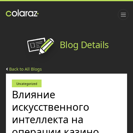
Blog Details
Back to All Blogs
Uncategorized
Влияние
искусственного
интеллекта на
операции казино