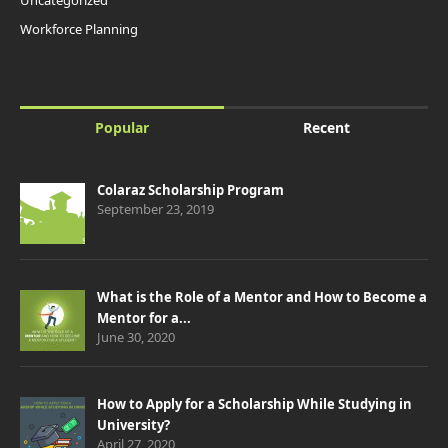
Uncategorized
Workforce Planning
Popular
Recent
Colaraz Scholarship Program
September 23, 2019
What is the Role of a Mentor and How to Become a
Mentor for a...
June 30, 2020
How to Apply for a Scholarship While Studying in
University?
April 27, 2020