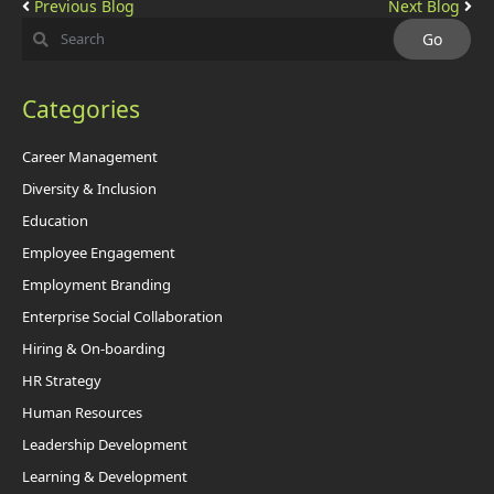
Previous Blog
Next Blog
Categories
Career Management
Diversity & Inclusion
Education
Employee Engagement
Employment Branding
Enterprise Social Collaboration
Hiring & On-boarding
HR Strategy
Human Resources
Leadership Development
Learning & Development