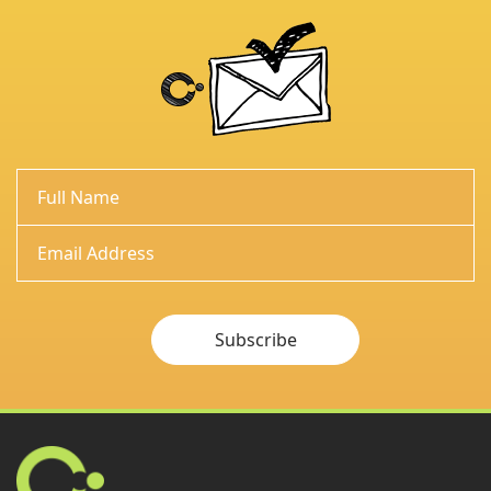
Subscribe