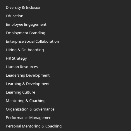
Diversity & Inclusion
Education
Employee Engagement
Employment Branding
Enterprise Social Collaboration
Hiring & On-boarding
HR Strategy
Human Resources
Leadership Development
Learning & Development
Learning Culture
Mentoring & Coaching
Organization & Governance
Performance Management
Personal Mentoring & Coaching