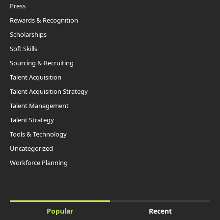
Press
Rewards & Recognition
Scholarships
Soft Skills
Sourcing & Recruiting
Talent Acquisition
Talent Acquisition Strategy
Talent Management
Talent Strategy
Tools & Technology
Uncategorized
Workforce Planning
Popular
Recent