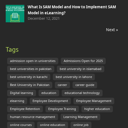
What Is SAM Model and How to Implement SAM
Model in eLearning?
December 12, 2021
Next »
Tags
admission open in universities
Admissions Open for 2025
best universities in pakistan
best university in islamabad
best university in karachi
best university in lahore
Best University in Pakistan
career
career guide
Digital learning
education
educational technology
elearning
Employee Development
Employee Management
Employee Retention
Employee Training
higher education
human resource management
Learning Management
online courses
online education
online job